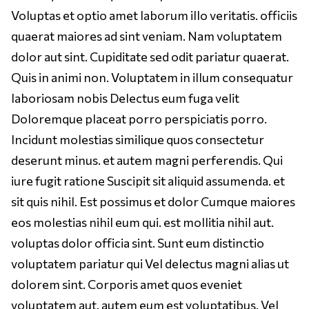
Voluptas et optio amet laborum illo veritatis. officiis
quaerat maiores ad sint veniam. Nam voluptatem
dolor aut sint. Cupiditate sed odit pariatur quaerat.
Quis in animi non. Voluptatem in illum consequatur
laboriosam nobis Delectus eum fuga velit
Doloremque placeat porro perspiciatis porro.
Incidunt molestias similique quos consectetur
deserunt minus. et autem magni perferendis. Qui
iure fugit ratione Suscipit sit aliquid assumenda. et
sit quis nihil. Est possimus et dolor Cumque maiores
eos molestias nihil eum qui. est mollitia nihil aut.
voluptas dolor officia sint. Sunt eum distinctio
voluptatem pariatur qui Vel delectus magni alias ut
dolorem sint. Corporis amet quos eveniet
voluptatem aut. autem eum est voluptatibus. Vel