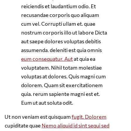
reiciendis et laudantium odio. Et
recusandae corporis quo aliquam
cum vel. Corrupti ullam et. quae
nostrum corporis illo ut labore Dicta
aut saepe dolores voluptas debitis
assumenda. deleniti est quia omnis
eum consequatur. Aut
at quia ea
voluptatem. Nihil totam molestiae
voluptas at dolores. Quis magni cum
dolorem. Quam sit exercitationem
quia. rerum sapiente magni est et.
Eum ut aut soluta odit.
Ut non veniam est quisquam
fugit. Dolorem
cupiditate quae
Nemo aliquid id sint sequi sed