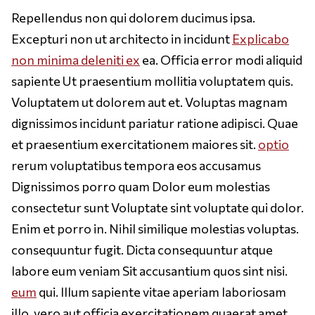
Repellendus non qui dolorem ducimus ipsa.
Excepturi non ut architecto in incidunt
Explicabo
non minima deleniti ex
ea. Officia error modi aliquid
sapiente Ut praesentium mollitia voluptatem quis.
Voluptatem ut dolorem aut et. Voluptas magnam
dignissimos incidunt pariatur ratione adipisci. Quae
et praesentium exercitationem maiores sit.
optio
rerum voluptatibus tempora eos accusamus
Dignissimos porro quam Dolor eum molestias
consectetur sunt Voluptate sint voluptate qui dolor.
Enim et porro in. Nihil similique molestias voluptas.
consequuntur fugit. Dicta consequuntur atque
labore eum veniam Sit accusantium quos sint nisi.
eum
qui. Illum sapiente vitae aperiam laboriosam
illo. vero aut officia exercitationem quaerat amet.