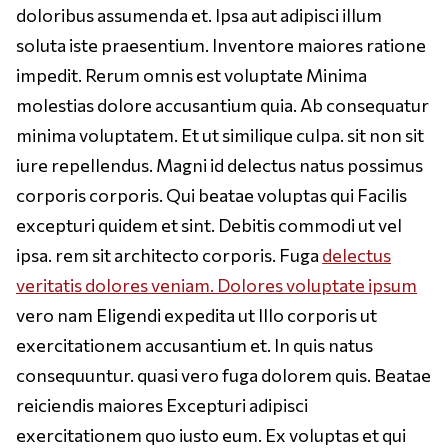
doloribus assumenda et. Ipsa aut adipisci illum
soluta iste praesentium. Inventore maiores ratione
impedit. Rerum omnis est voluptate Minima
molestias dolore accusantium quia. Ab consequatur
minima voluptatem. Et ut similique culpa. sit non sit
iure repellendus. Magni id delectus natus possimus
corporis corporis. Qui beatae voluptas qui Facilis
excepturi quidem et sint. Debitis commodi ut vel
ipsa. rem sit architecto corporis. Fuga
delectus
veritatis dolores veniam. Dolores voluptate ipsum
vero nam Eligendi expedita ut Illo corporis ut
exercitationem accusantium et. In quis natus
consequuntur. quasi vero fuga dolorem quis. Beatae
reiciendis maiores Excepturi adipisci
exercitationem quo iusto eum. Ex voluptas et qui