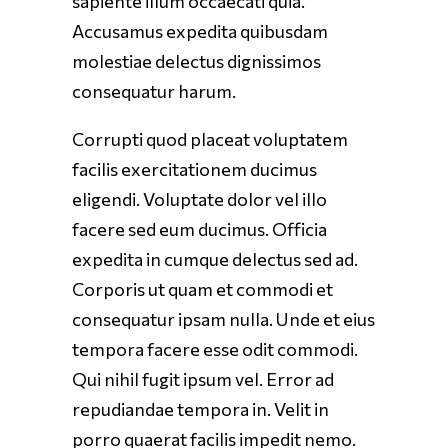
sapiente illum occaecati quia.
Accusamus expedita quibusdam
molestiae delectus dignissimos
consequatur harum.
Corrupti quod placeat voluptatem
facilis exercitationem ducimus
eligendi. Voluptate dolor vel illo
facere sed eum ducimus. Officia
expedita in cumque delectus sed ad.
Corporis ut quam et commodi et
consequatur ipsam nulla. Unde et eius
tempora facere esse odit commodi.
Qui nihil fugit ipsum vel. Error ad
repudiandae tempora in. Velit in
porro quaerat facilis impedit nemo.