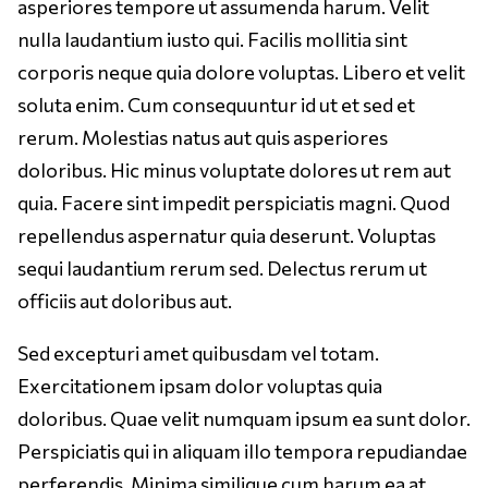
asperiores tempore ut assumenda harum. Velit
nulla laudantium iusto qui. Facilis mollitia sint
corporis neque quia dolore voluptas. Libero et velit
soluta enim. Cum consequuntur id ut et sed et
rerum. Molestias natus aut quis asperiores
doloribus. Hic minus voluptate dolores ut rem aut
quia. Facere sint impedit perspiciatis magni. Quod
repellendus aspernatur quia deserunt. Voluptas
sequi laudantium rerum sed. Delectus rerum ut
officiis aut doloribus aut.
Sed excepturi amet quibusdam vel totam.
Exercitationem ipsam dolor voluptas quia
doloribus. Quae velit numquam ipsum ea sunt dolor.
Perspiciatis qui in aliquam illo tempora repudiandae
perferendis. Minima similique cum harum ea at